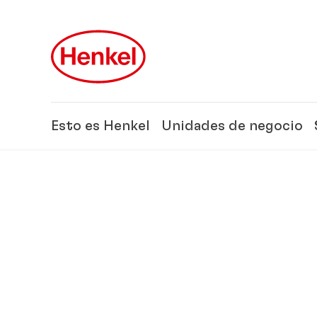
Skip to main content
Skip to footer
Esto es Henkel
Unidades de negocio