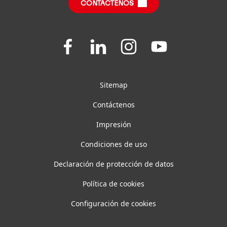
Informe de Impacto Sustentable
(en inglés)
CONTÁCTENOS
Preguntas Frecuentes
Join
Join
Join
Join
us
us
us
us
on
on
on
on
Facebook
LinkedIn
Instagram
YouTube
Sitemap
Contáctenos
Impresión
Condiciones de uso
Declaración de protección de datos
Política de cookies
Configuración de cookies
Establecer filtros