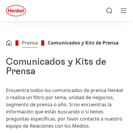
Skip to main content
Skip to footer
quick
search
Búsqueda
Men
Prensa
Comunicados y Kits de Prensa
labelFilterOptionsLang
Comunicados y Kits de
Prensa
Buscar
Encuentra todos los comunicados de prensa Henkel
o realiza un filtro por tema, unidad de negocios,
segmento de prensa o año. Si no encuentras la
información que estás buscando o si tienes
preguntas específicas, por favor contacte a nuestro
Temas
equipo de Relaciones con los Medios.