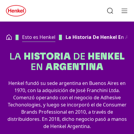
Skip to main content
Skip to footer
quick
search
Búsqueda
Men
Esto es Henkel
La Historia De Henkel En Ar
LA
HISTORIA
DE
HENKEL
EN
ARGENTINA
Henkel fundó su sede argentina en Buenos Aires en
1970, con la adquisición de José Franchini Ltda.
Comenzó operando con el negocio de Adhesive
Techonologies, y luego se incorporó el de Consumer
Brands Professional en 2010, a través de
distribuidores. En 2018, dicho negocio pasó a manos
de Henkel Argentina.