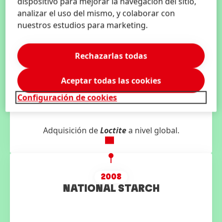
dispositivo para mejorar la navegación del sitio,
LOCTITE
analizar el uso del mismo, y colaborar con
nuestros estudios para marketing.
Rechazarlas todas
Aceptar todas las cookies
Configuración de cookies
Adquisición de
Loctite
a nivel global.
2008
NATIONAL STARCH