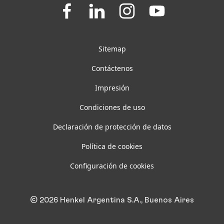
Join
Join
Join
Join
us
us
us
us
on
on
on
on
Facebook
LinkedIn
Instagram
YouTube
Sitemap
Contáctenos
Impresión
Condiciones de uso
Declaración de protección de datos
Política de cookies
Configuración de cookies
© 2026 Henkel Argentina S.A., Buenos Aires