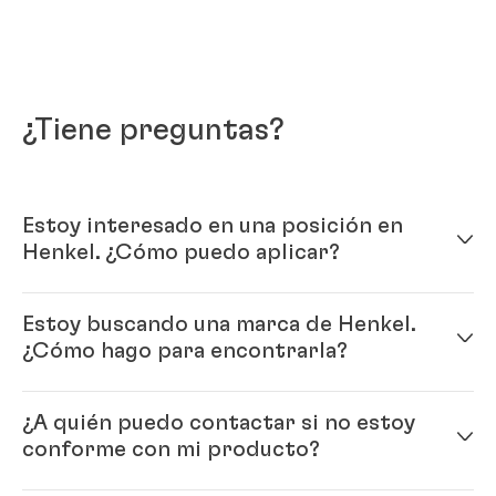
¿Tiene preguntas?
Estoy interesado en una posición en
Henkel. ¿Cómo puedo aplicar?
Puedes buscar las posiciones abiertas y
aplicar
Estoy buscando una marca de Henkel.
directamente online
. Nuestro equipo de RH te
¿Cómo hago para encontrarla?
contactará luego de examinar tus documentos. Como
nuestro proceso de reclutamiento está
Puedes encontrar nuestro amplio portafolio de
estandarizado, no incluye aplicaciones para
¿A quién puedo contactar si no estoy
marcas en
“Unidades de negocios”
. Allí encontrarás la
posiciones no solicitadas.
conforme con mi producto?
descripción de las marcas disponibles en tu país.
También encontrarás un link al sitio de la marca,
Para más información visita nuestras
preguntas