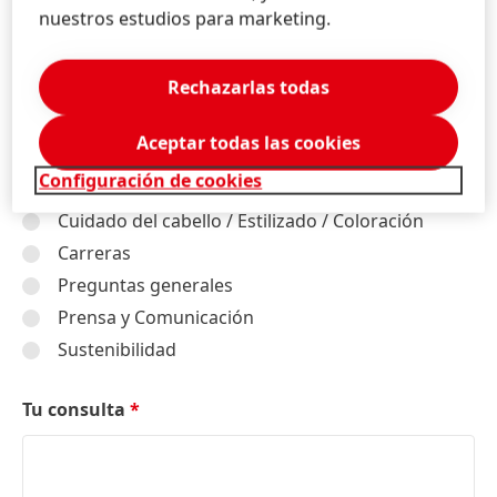
nuestros estudios para marketing.
Tema / Servicio al Cliente
*
Industrial / Adhesivos, Selladores y Tratamientos
Rechazarlas todas
de Superficie
Consumo / Adhesivos de Consumo y para
Aceptar todas las cookies
Profesionales
Configuración de cookies
Consumo / Adhesivos para la Construcción
Cuidado del cabello / Estilizado / Coloración
Carreras
Preguntas generales
Prensa y Comunicación
Sustenibilidad
Tu consulta
*