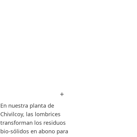
Abrir
imagen
en
En nuestra planta de
Lightbox
Chivilcoy, las lombrices
transforman los residuos
bio-sólidos en abono para