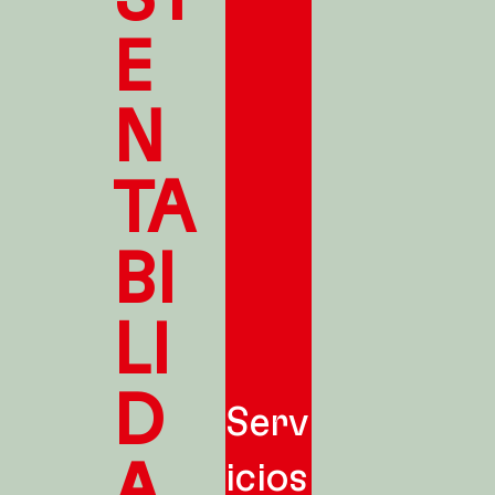
E
N
TA
BI
LI
D
Serv
A
icios