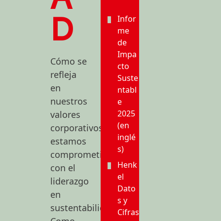
Infor
D
me
de
Impa
Cómo se
cto
refleja
Suste
en
ntabl
nuestros
e
2025
valores
(en
corporativos,
inglé
estamos
s)
comprometidos
Henk
con el
el
liderazgo
Dato
en
s y
sustentabilidad.
Cifras