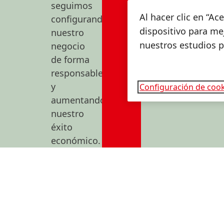
seguimos
Al hacer clic en “A
configurando
dispositivo para mej
nuestro
nuestros estudios 
negocio
de forma
responsable
y
Configuración de cook
aumentando
nuestro
éxito
económico.