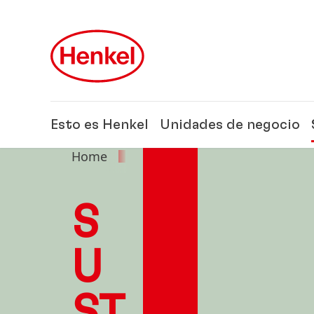
Skip to main content
Skip to footer
Esto es Henkel
Unidades de negocio
Home
Sustentabilidad
S
U
ST