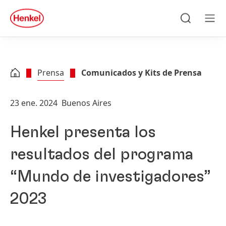
Skip to main content
Skip to footer
quick
search
Búsqueda
Men
Prensa
Comunicados y Kits de Prensa
23 ene. 2024
Buenos Aires
Henkel presenta los
resultados del programa
“Mundo de investigadores”
2023