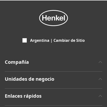
Argentina | Cambiar de Sitio
Compañía
Acerca de Henkel
Unidades de negocio
Marca Henkel
Henkel Adhesive Technologies
Hechos y Cifras
Enlaces rápidos
Henkel Consumer Brands
Últimos comunicados de prensa