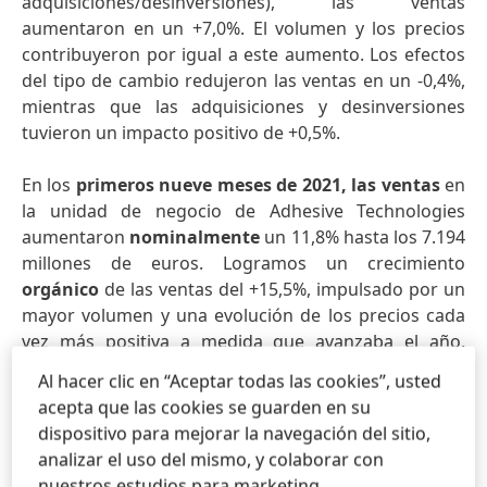
adquisiciones/desinversiones), las ventas
aumentaron en un +7,0%. El volumen y los precios
contribuyeron por igual a este aumento. Los efectos
del tipo de cambio redujeron las ventas en un -0,4%,
mientras que las adquisiciones y desinversiones
tuvieron un impacto positivo de +0,5%.
En los
primeros nueve meses de 2021, las ventas
en
la unidad de negocio de Adhesive Technologies
aumentaron
nominalmente
un 11,8% hasta los 7.194
millones de euros. Logramos un crecimiento
orgánico
de las ventas del +15,5%, impulsado por un
mayor volumen y una evolución de los precios cada
vez más positiva a medida que avanzaba el año.
Registramos una demanda muy fuerte de nuestras
Al hacer clic en “Aceptar todas las cookies”, usted
soluciones en todas las regiones y negocios en los
acepta que las cookies se guarden en su
primeros nueve meses del año.
dispositivo para mejorar la navegación del sitio,
analizar el uso del mismo, y colaborar con
En el
tercer trimestre
, la evolución de las áreas de
nuestros estudios para marketing.