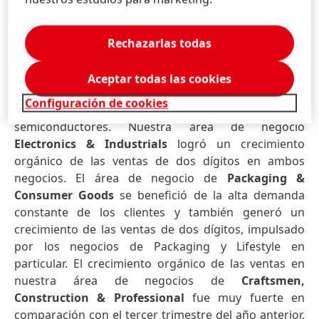
negocio individuales de la unidad de negocio de
Adhesive Technologies fue desigual. El desarrollo
orgánico de las ventas en
Automotive & Metals
fue
Rechazarlas todas
ligeramente menor al año anterior. Aquí, nuestro
negocio se vio afectado negativamente por menores
Aceptar todas las cookies
niveles de producción de automóviles,
Configuración de cookies
principalmente debido a la escasez global de
semiconductores. Nuestra área de negocio
Electronics & Industrials
logró un crecimiento
orgánico de las ventas de dos dígitos en ambos
negocios. El área de negocio de
Packaging &
Consumer Goods
se benefició de la alta demanda
constante de los clientes y también generó un
crecimiento de las ventas de dos dígitos, impulsado
por los negocios de Packaging y Lifestyle en
particular. El crecimiento orgánico de las ventas en
nuestra área de negocios de
Craftsmen,
Construction & Professional
fue muy fuerte en
comparación con el tercer trimestre del año anterior.