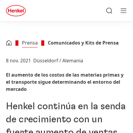
Skip to main content
Skip to footer
quick
search
Búsqueda
Men
Prensa
Comunicados y Kits de Prensa
8 nov. 2021
Düsseldorf / Alemania
El aumento de los costos de las materias primas y
el transporte sigue determinando el entorno del
mercado
Henkel continúa en la senda
de crecimiento con un
fuerte aumento de ventas