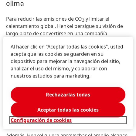
clima
Para reducir las emisiones de CO
y limitar el
2
calentamiento global, Henkel persigue su visión de
largo plazo de convertirse en una compañía
climáticamente positiva hacia 2040.
Al hacer clic en “Aceptar todas las cookies”, usted
acepta que las cookies se guarden en su
La empresa tiene el ambicioso objetivo de reducir la
dispositivo para mejorar la navegación del sitio,
huella de carbono de su producción un 65% ya para
analizar el uso del mismo, y colaborar con
2025. La eficiencia energética se mejorará
nuestros estudios para marketing.
continuamente y solo se utilizará electricidad
proveniente de fuentes renovables para 2030. En
marzo de 2020, la Science Based Targets Initiative
Rechazarlas todas
(SBTi) confirmó que los objetivos de reducción de
emisiones de Henkel cumplen con los requisitos para
Aceptar todas las cookies
lograr las metas establecidas por el Acuerdo
Configuración de cookies
Climático de París.
Además, Henkel quiere aprovechar el amplio alcance