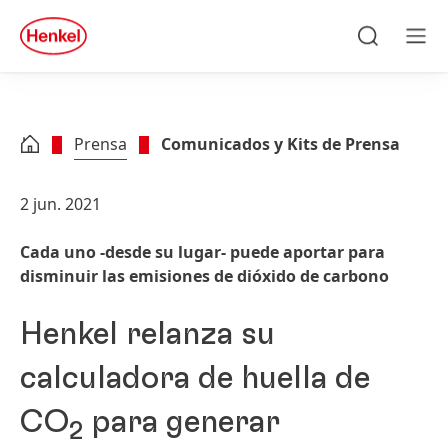
Skip to main content
Skip to footer
quick
search
Búsqueda
Men
Prensa
Comunicados y Kits de Prensa
2 jun. 2021
Cada uno -desde su lugar- puede aportar para
disminuir las emisiones de dióxido de carbono
Henkel relanza su
calculadora de huella de
CO
para generar
2