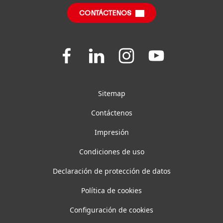
Informe de Impacto Sustentable
(en inglés)
CONTÁCTENOS
Preguntas Frecuentes
Join
Join
Join
Join
us
us
us
us
on
on
on
on
Facebook
LinkedIn
Instagram
YouTube
Sitemap
Contáctenos
Impresión
Condiciones de uso
Declaración de protección de datos
Política de cookies
Configuración de cookies