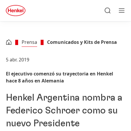
Skip to main content
Skip to footer
quick
search
Búsqueda
Men
Prensa
Comunicados y Kits de Prensa
5 abr. 2019
El ejecutivo comenzó su trayectoria en Henkel
hace 8 años en Alemania
Henkel Argentina nombra a
Federico Schroer como su
nuevo Presidente