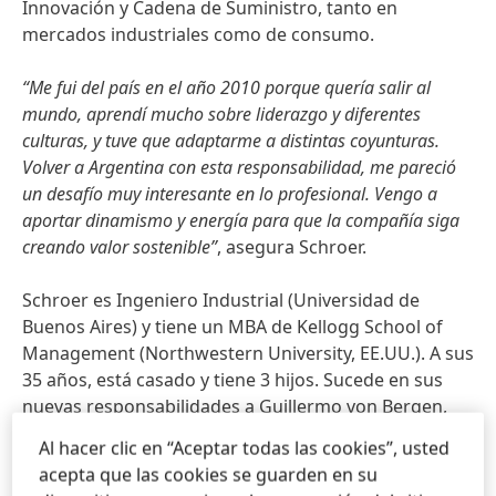
Innovación y Cadena de Suministro, tanto en
mercados industriales como de consumo.
“Me fui del país en el año 2010 porque quería salir al
mundo, aprendí mucho sobre liderazgo y diferentes
culturas, y tuve que adaptarme a distintas coyunturas.
Volver a Argentina con esta responsabilidad, me pareció
un desafío muy interesante en lo profesional. Vengo a
aportar dinamismo y energía para que la compañía siga
creando valor sostenible”
, asegura Schroer.
Schroer es Ingeniero Industrial
(Universidad de
Buenos Aires) y tiene un MBA de Kellogg School of
Management
(Northwestern University, EE.UU.). A sus
35 años, está casado y tiene 3 hijos. Sucede en sus
nuevas responsabilidades a Guillermo von Bergen,
quien cumplió un ciclo de 8 años consolidando las
Al hacer clic en “Aceptar todas las cookies”, usted
operaciones de Henkel Argentina e implementando
acepta que las cookies se guarden en su
exitosamente en el país la Estrategia de