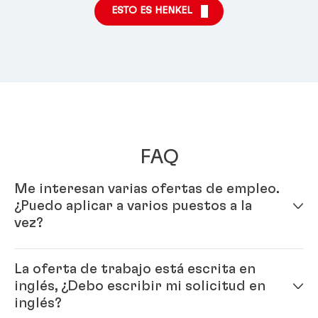
ESTO ES HENKEL
FAQ
Me interesan varias ofertas de empleo.
¿Puedo aplicar a varios puestos a la
vez?
Sí, solo debes completar tu perfil en nuestro sistema
La oferta de trabajo está escrita en
de solicitud en línea y una vez completo, puedes
inglés, ¿Debo escribir mi solicitud en
aplicar a varios puestos.
inglés?