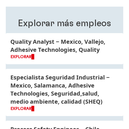
el desarrollo de nuestro personal y mejora la idea de
Henkel como empresa global.
Explorar más empleos
Aquí
encontrarás más información sobre nuestros
programas de capacitación.
Quality Analyst
Mexico, Vallejo,
Adhesive Technologies, Quality
EXPLORAR
Especialista Seguridad Industrial
Mexico, Salamanca, Adhesive
Technologies, Seguridad,salud,
medio ambiente, calidad (SHEQ)
EXPLORAR