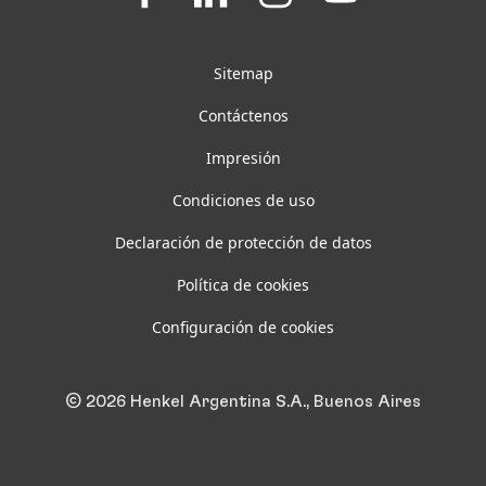
on
on
on
on
Facebook
LinkedIn
Instagram
YouTube
Sitemap
Contáctenos
Impresión
Condiciones de uso
Declaración de protección de datos
Política de cookies
Configuración de cookies
© 2026 Henkel Argentina S.A., Buenos Aires