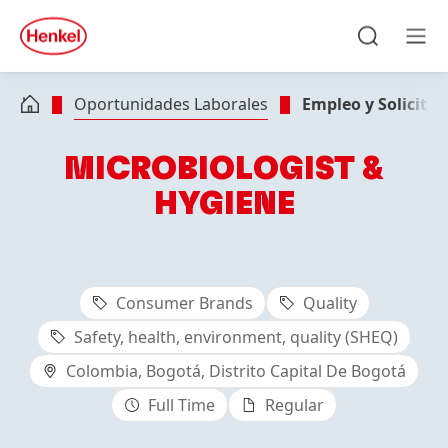
Skip to main content
Skip to footer
quick
search
Búsqueda
Men
Oportunidades Laborales
Empleo y Solicitud
MICROBIOLOGIST &
HYGIENE
Consumer Brands
Quality
Safety, health, environment, quality (SHEQ)
Colombia, Bogotá, Distrito Capital De Bogotá
Full Time
Regular